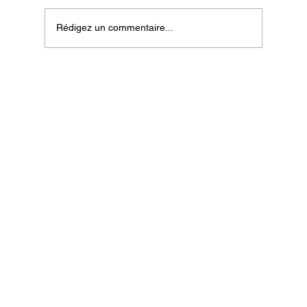
Rédigez un commentaire...
Emoticonnect at VivaTech 2026: An
Inspiring Anniversary Edition